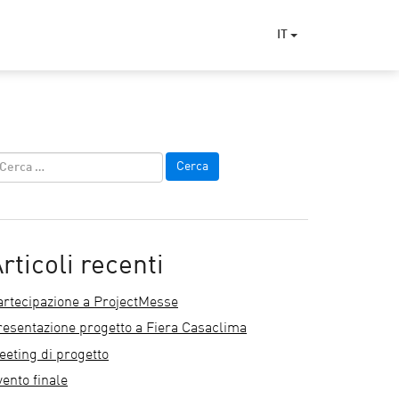
IT
rticoli recenti
artecipazione a ProjectMesse
resentazione progetto a Fiera Casaclima
eeting di progetto
ento finale