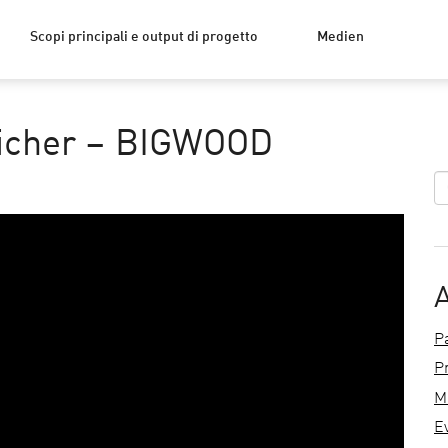
Scopi principali e output di progetto
Medien
icher – BIGWOOD
A
P
P
M
Ev